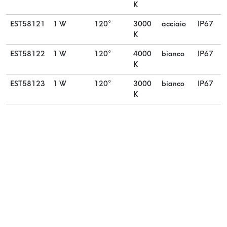
K
EST58121
1 W
120°
3000
acciaio
IP67
ø
K
EST58122
1 W
120°
4000
bianco
IP67
ø
K
EST58123
1 W
120°
3000
bianco
IP67
ø
K