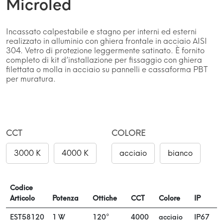
Microled
Incassato calpestabile e stagno per interni ed esterni
realizzato in alluminio con ghiera frontale in acciaio AISI
304. Vetro di protezione leggermente satinato. È fornito
completo di kit d’installazione per fissaggio con ghiera
filettata o molla in acciaio su pannelli e cassaforma PBT
per muratura.
CCT
COLORE
3000 K
4000 K
acciaio
bianco
Codice
Articolo
Potenza
Ottiche
CCT
Colore
IP
D
EST58120
1 W
120°
4000
acciaio
IP67
ø