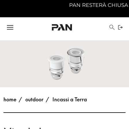
PAN RESTERÀ CHIUSA DA
home
outdoor
Incassi a Terra