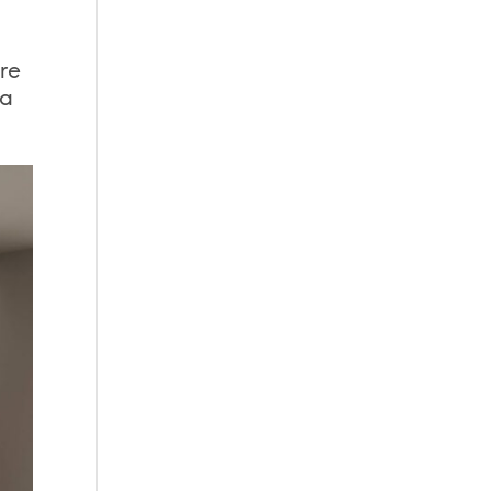
re
ra