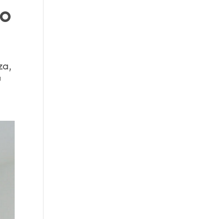
no
za,
u