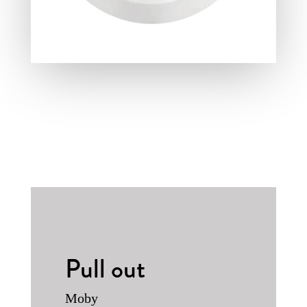
Pull out
Moby