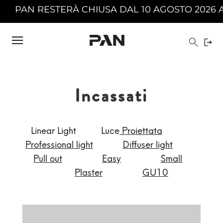
L 10 AGOSTO 2026 AL 23 AGOSTO 2026 COMPRES
Incassati
Linear Light
Luce
Proiettata
Professional light
Diffuser light
Pull out
Easy
Small
Plaster
GU10