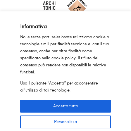
Informativa
Noi e terze parti selezionate utilizziamo cookie o
tecnologie simili per finalità tecniche e, con il tuo
consenso, anche per altre finalità come
Programma Regionale Toscana FESR 2021 -
specificato nella
cookie policy
. Il rifiuto del
2027 OP1 OS1
consenso può rendere non disponibili le relative
funzioni.
Area riservata
Privacy Policy
Cookie Policy
Usa il pulsante “Accetta” per acconsentire
Pan S.r.l. – Via G. Michelucci 1, 50028
all'utilizzo di tali tecnologie.
Barberino Tavarnelle (Firenze) Italy
Partita IVA e C.F. IT03865770485 – SDI code:
Accetta tutto
1N74KED
T +39 055 80 59 33 6-7 –
panint@panint.it
Personalizza
© 2022 – Pan S.r.l. – Tutti i diritti sono riservati