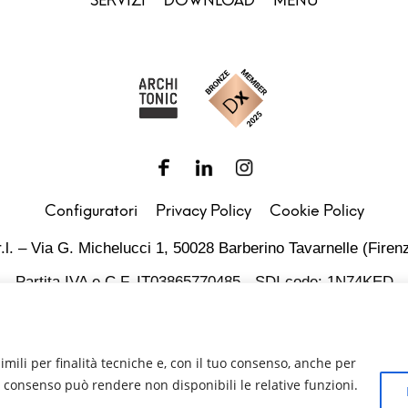
SERVIZI
DOWNLOAD
MENU
Configuratori
Privacy Policy
Cookie Policy
.l. – Via G. Michelucci 1, 50028 Barberino Tavarnelle (Firenz
Partita IVA e C.F. IT03865770485 - SDI code: 1N74KED
T +39 055 80 59 33 6-7 – panint@panint.it
rdPress
© 2022 – Pan S.r.l. – Tutti i diritti sono riservati
imili per finalità tecniche e, con il tuo consenso, anche per
del consenso può rendere non disponibili le relative funzioni.