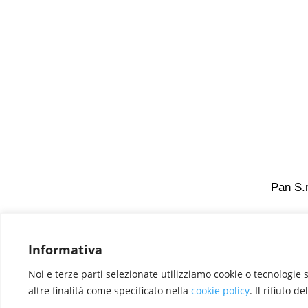
Pan S.r
Informativa
Designed by
Elegant Themes
| Powered by
Wo
Noi e terze parti selezionate utilizziamo cookie o tecnologie s
altre finalità come specificato nella
cookie policy
. Il rifiuto 