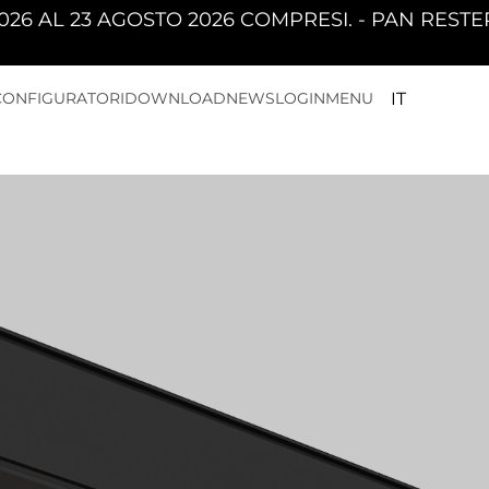
STO 2026 COMPRESI. - PAN RESTERÀ CHIUSA DA
IT
CONFIGURATORI
DOWNLOAD
NEWS
LOGIN
MENU