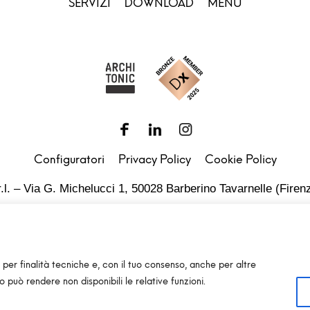
SERVIZI
DOWNLOAD
MENU
Configuratori
Privacy Policy
Cookie Policy
.l. – Via G. Michelucci 1, 50028 Barberino Tavarnelle (Firenz
Partita IVA e C.F. IT03865770485 - SDI code: 1N74KED
T +39 055 80 59 33 6-7 – panint@panint.it
 per finalità tecniche e, con il tuo consenso, anche per altre
© 2022 – Pan S.r.l. – Tutti i diritti sono riservati
so può rendere non disponibili le relative funzioni.