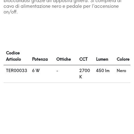
bloccandosi grazie all’apposita ghiera. Si completa di
cavo di alimentazione nero e pedale per l’accensione
on/off.
Codice
Articolo
Potenza
Ottiche
CCT
Lumen
Colore
TER00033
6 W
-
2700
450 lm
Nero
K