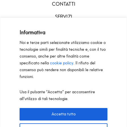
CONTATTI
SERVIZI
DOWNLOAD
MENU
Informativa
Noi e terze parti selezionate utilizziamo cookie o
tecnologie simili per finalità tecniche e, con il tuo
consenso, anche per altre finalità come
specificato nella
cookie policy
. Il rifiuto del
consenso può rendere non disponibili le relative
funzioni.
Usa il pulsante “Accetta” per acconsentire
Configuratori
Privacy Policy
Cookie Policy
all'utilizzo di tali tecnologie.
Pan S.r.l. – Via G. Michelucci 1, 50028 Barberino
Tavarnelle (Firenze) Italy
Accetta tutto
Partita IVA e C.F. IT03865770485 - SDI code: