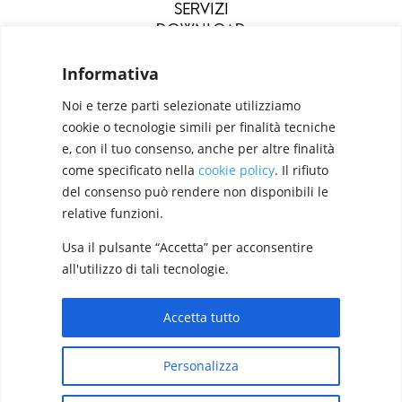
SERVIZI
DOWNLOAD
MENU
Informativa
Noi e terze parti selezionate utilizziamo
cookie o tecnologie simili per finalità tecniche
e, con il tuo consenso, anche per altre finalità
come specificato nella
cookie policy
. Il rifiuto
del consenso può rendere non disponibili le
relative funzioni.
Usa il pulsante “Accetta” per acconsentire
Configuratori
Privacy Policy
Cookie Policy
all'utilizzo di tali tecnologie.
Pan S.r.l. – Via G. Michelucci 1, 50028 Barberino
Tavarnelle (Firenze) Italy
Accetta tutto
Partita IVA e C.F. IT03865770485 - SDI code:
Designed by
Elegant Themes
| Powered by
1N74KED
Personalizza
WordPress
T +39 055 80 59 33 6-7 – panint@panint.it