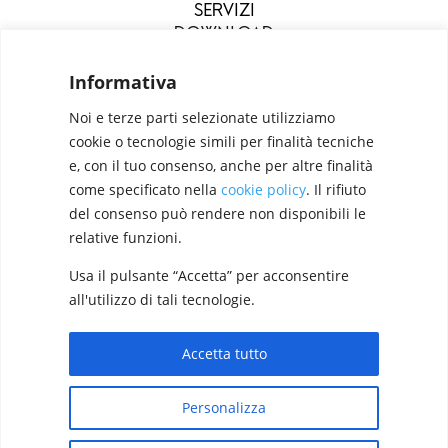
SERVIZI
DOWNLOAD
MENU
Informativa
Noi e terze parti selezionate utilizziamo
cookie o tecnologie simili per finalità tecniche
e, con il tuo consenso, anche per altre finalità
come specificato nella
cookie policy
. Il rifiuto
del consenso può rendere non disponibili le
relative funzioni.
Usa il pulsante “Accetta” per acconsentire
Configuratori
Privacy Policy
Cookie Policy
all'utilizzo di tali tecnologie.
Pan S.r.l. – Via G. Michelucci 1, 50028 Barberino
Tavarnelle (Firenze) Italy
Accetta tutto
Partita IVA e C.F. IT03865770485 - SDI code:
Designed by
Elegant Themes
| Powered by
1N74KED
Personalizza
WordPress
T +39 055 80 59 33 6-7 – panint@panint.it