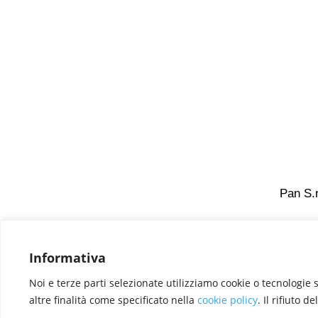
Pan S.r
Informativa
Designed by
Elegant Themes
| Powered by
Wo
Noi e terze parti selezionate utilizziamo cookie o tecnologie s
altre finalità come specificato nella
cookie policy
. Il rifiuto 