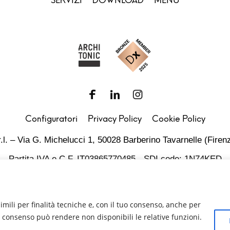
SERVIZI
DOWNLOAD
MENU
Configuratori
Privacy Policy
Cookie Policy
.l. – Via G. Michelucci 1, 50028 Barberino Tavarnelle (Firenz
Partita IVA e C.F. IT03865770485 - SDI code: 1N74KED
T +39 055 80 59 33 6-7 – panint@panint.it
rdPress
© 2022 – Pan S.r.l. – Tutti i diritti sono riservati
imili per finalità tecniche e, con il tuo consenso, anche per
del consenso può rendere non disponibili le relative funzioni.