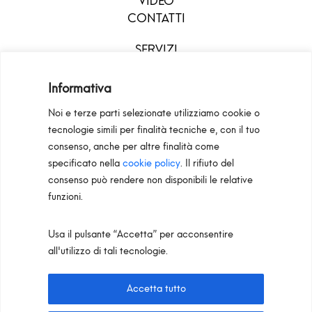
VIDEO
CONTATTI
SERVIZI
DOWNLOAD
MENU
Informativa
Noi e terze parti selezionate utilizziamo cookie o
tecnologie simili per finalità tecniche e, con il tuo
consenso, anche per altre finalità come
specificato nella
cookie policy
. Il rifiuto del
consenso può rendere non disponibili le relative
funzioni.
Usa il pulsante “Accetta” per acconsentire
Configuratori
Privacy Policy
Cookie Policy
all'utilizzo di tali tecnologie.
Pan S.r.l. – Via G. Michelucci 1, 50028 Barberino
Tavarnelle (Firenze) Italy
Accetta tutto
Partita IVA e C.F. IT03865770485 - SDI code: