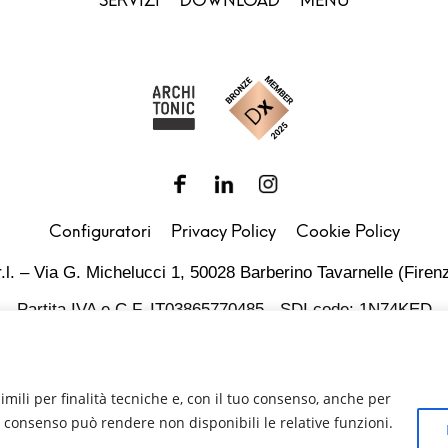
SERVIZI
DOWNLOAD
MENU
Configuratori
Privacy Policy
Cookie Policy
.l. – Via G. Michelucci 1, 50028 Barberino Tavarnelle (Firenz
Partita IVA e C.F. IT03865770485 - SDI code: 1N74KED
T +39 055 80 59 33 6-7 – panint@panint.it
rdPress
© 2022 – Pan S.r.l. – Tutti i diritti sono riservati
imili per finalità tecniche e, con il tuo consenso, anche per
del consenso può rendere non disponibili le relative funzioni.