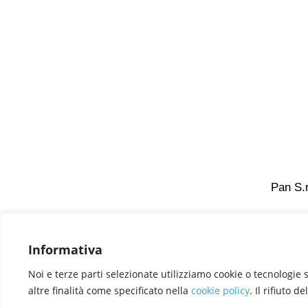
Pan S.r
Informativa
Designed by
Elegant Themes
| Powered by
Wo
Noi e terze parti selezionate utilizziamo cookie o tecnologie s
altre finalità come specificato nella
cookie policy
. Il rifiuto 