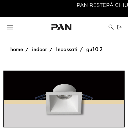
PAN RESTERÀ CHIUSA D
home
indoor
Incassati
gu10 2