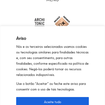
Aviso
Nós e os terceiros selecionados usamos cookies
ou tecnologias similares para finalidades técnicas
e, com seu consentimento, para outras
Programma Regionale Toscana FESR 2021 -
finalidades, conforme especificado na política de
2027 OP1 OS1
cookies. Negá-los poderá tornar os recursos
relacionados indisponíveis.
Area riservata
Privacy Policy
Cookie Policy
Use o botão “Aceitar” ou feche este aviso para
Pan S.r.l. – Via G. Michelucci 1, 50028
consentir com o uso de tais tecnologias.
Barberino Tavarnelle (Firenze) Italy
Partita IVA e C.F. IT03865770485 – SDI code:
Aceite tudo