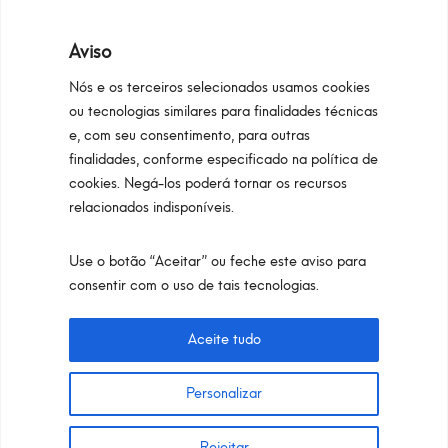
DOWNLOAD
MENU
Aviso
Nós e os terceiros selecionados usamos cookies
ou tecnologias similares para finalidades técnicas
e, com seu consentimento, para outras
finalidades, conforme especificado na política de
cookies. Negá-los poderá tornar os recursos
relacionados indisponíveis.
Use o botão “Aceitar” ou feche este aviso para
Configurators
Privacy Policy
Cookie Policy
consentir com o uso de tais tecnologias.
Pan S.r.l. – Via G. Michelucci 1, 50028 Barberino
Tavarnelle (Firenze) Italy
Aceite tudo
Partita IVA e C.F. IT03865770485 - SDI code:
1N74KED
Personalizar
T +39 055 80 59 33 6-7 – panint@panint.it
Rejeitar