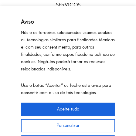
SERVIÇOS
DOWNLOAD
MENU
Aviso
Nós e os terceiros selecionados usamos cookies
ou tecnologias similares para finalidades técnicas
e, com seu consentimento, para outras
finalidades, conforme especificado na política de
cookies. Negá-los poderá tornar os recursos
relacionados indisponíveis.
Use o botão “Aceitar” ou feche este aviso para
Configurators
Privacy Policy
Cookie Policy
consentir com o uso de tais tecnologias.
Pan S.r.l. – Via G. Michelucci 1, 50028 Barberino
Tavarnelle (Firenze) Italy
Aceite tudo
Partita IVA e C.F. IT03865770485 - SDI code:
1N74KED
Personalizar