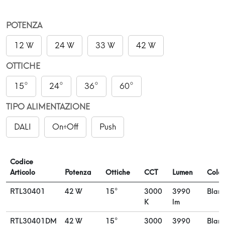
POTENZA
12 W
24 W
33 W
42 W
OTTICHE
15°
24°
36°
60°
TIPO ALIMENTAZIONE
DALI
On÷Off
Push
Codice
Articolo
Potenza
Ottiche
CCT
Lumen
Color
RTL30401
42 W
15°
3000
3990
Blan
K
lm
RTL30401DM
42 W
15°
3000
3990
Blan