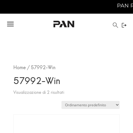
PAN RES
Home
/ 57992-Win
57992-Win
Visualizzazione di 2 risultati