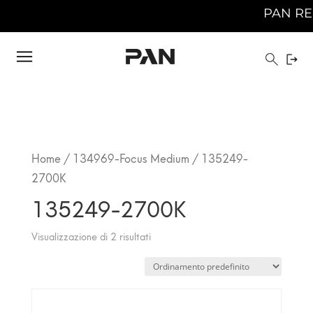
PAN RESTE
Home
/
134969-Focus Medium
/ 135249-
2700K
135249-2700K
Visualizzazione di 2 risultati