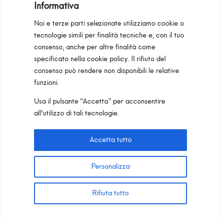
Informativa
Noi e terze parti selezionate utilizziamo cookie o
tecnologie simili per finalità tecniche e, con il tuo
consenso, anche per altre finalità come
Programma Regionale Toscana FESR 2021 -
specificato nella
cookie policy
. Il rifiuto del
2027 OP1 OS1
consenso può rendere non disponibili le relative
funzioni.
Area riservata
Privacy Policy
Cookie Policy
Usa il pulsante “Accetta” per acconsentire
Pan S.r.l. – Via G. Michelucci 1, 50028
all'utilizzo di tali tecnologie.
Barberino Tavarnelle (Firenze) Italy
Partita IVA e C.F. IT03865770485 – SDI code:
Accetta tutto
1N74KED
T +39 055 80 59 33 6-7 –
panint@panint.it
Personalizza
© 2022 – Pan S.r.l. – Tutti i diritti sono riservati
Rifiuta tutto