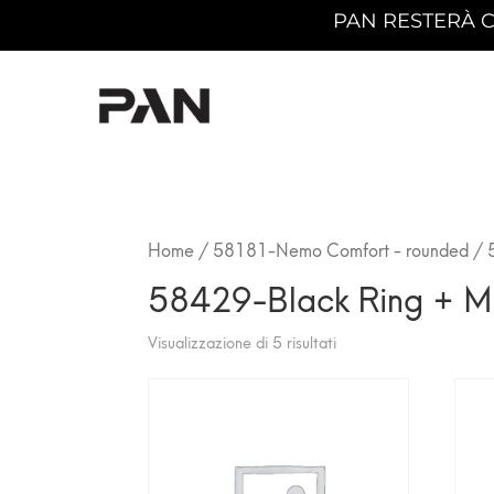
PAN RESTERÀ CHIUS
Home
/
58181-Nemo Comfort - rounded
/ 
58429-Black Ring + Ma
Visualizzazione di 5 risultati