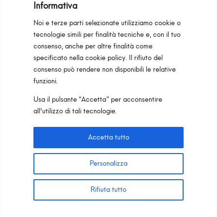
Informativa
Noi e terze parti selezionate utilizziamo cookie o
tecnologie simili per finalità tecniche e, con il tuo
consenso, anche per altre finalità come
Programma Regionale Toscana FESR 2021 -
specificato nella
cookie policy
. Il rifiuto del
2027 OP1 OS1
consenso può rendere non disponibili le relative
funzioni.
Area riservata
Privacy Policy
Cookie Policy
Usa il pulsante “Accetta” per acconsentire
Pan S.r.l. – Via G. Michelucci 1, 50028
all'utilizzo di tali tecnologie.
Barberino Tavarnelle (Firenze) Italy
Partita IVA e C.F. IT03865770485 – SDI code:
Accetta tutto
1N74KED
T +39 055 80 59 33 6-7 –
panint@panint.it
Personalizza
© 2022 – Pan S.r.l. – Tutti i diritti sono riservati
Rifiuta tutto