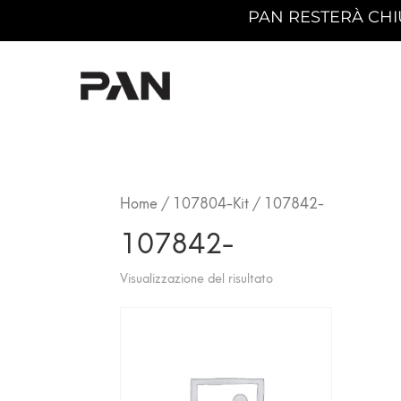
PAN RESTERÀ CHIUSA 
Home
/
107804-Kit
/ 107842-
107842-
Visualizzazione del risultato