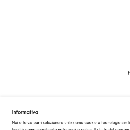
Pan S.r
Informativa
Noi e terze parti selezionate utilizziamo cookie o tecnologie simili
finalità come specificato nella
cookie policy
. Il rifiuto del consen