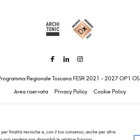
Programma Regionale Toscana FESR 2021 - 2027 OP1 OS
Area riservata
Privacy Policy
Cookie Policy
.l. – Via G. Michelucci 1, 50028 Barberino Tavarnelle (Firenz
Partita IVA e C.F. IT03865770485 – SDI code: 1N74KED
T +39 055 80 59 33 6-7 –
panint@panint.it
 per finalità tecniche e, con il tuo consenso, anche per altre
so può rendere non disponibili le relative funzioni.